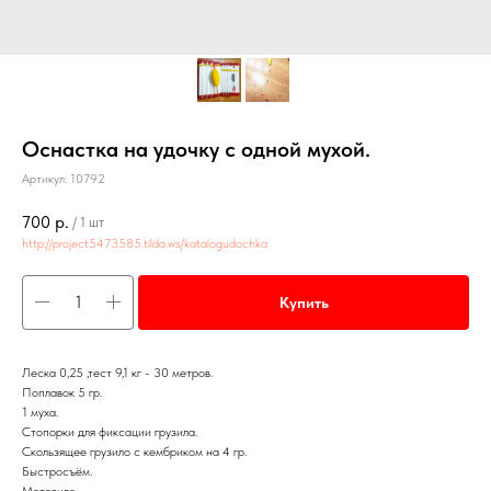
Оснастка на удочку с одной мухой.
Артикул:
10792
700
р.
/
1 шт
http://project5473585.tilda.ws/katalogudochka
Купить
Леска 0,25 ,тест 9,1 кг - 30 метров.
Поплавок 5 гр.
1 муха.
Стопорки для фиксации грузила.
Скользящее грузило с кембриком на 4 гр.
Быстросъём.
Мотовило.