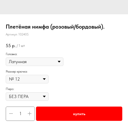
Плетёная нимфа (розовый/бордовый).
Артикул:
10240S
55
р.
/
1 шт
Головка:
Размер крючка:
Перо:
купить