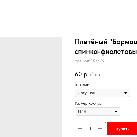
Плетёный "Бормаш
спинка-фиолетовы
Артикул:
10752S
60
р.
/
1 шт
Головка:
Размер крючка:
купить