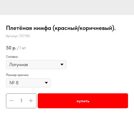
Плетёная нимфа (красный/коричневый).
Артикул:
10718S
50
р.
/
1 шт
Головка:
Размер крючка:
купить