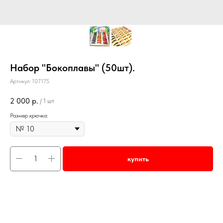
Набор "Бокоплавы" (50шт).
Артикул:
10717S
2 000
р.
/
1 шт
Размер крючка:
купить