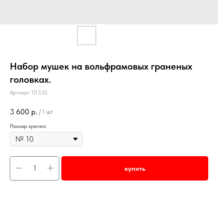
Набор мушек на вольфрамовых граненых
головках.
Артикул:
11133S
3 600
р.
/
1 шт
Размер крючка
купить