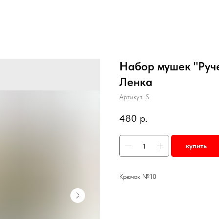
Набор мушек "Руче
Ленка
Артикул:
S
480
р.
купить
Крючок №10