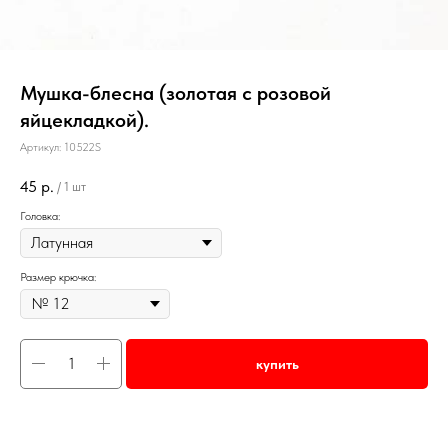
Мушка-блесна (золотая с розовой
яйцекладкой).
Артикул:
10522S
45
р.
/
1 шт
Головка:
Размер крючка:
купить