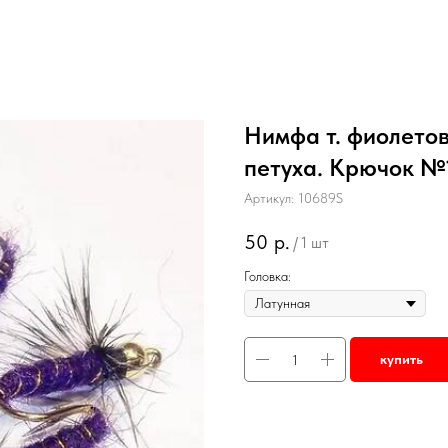
Нимфа т. фиолетов
петуха. Крючок №
Артикул:
10689S
50
р.
/
1 шт
Головка:
купить