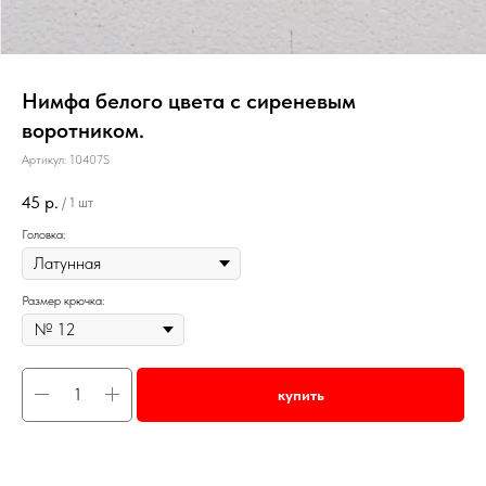
Нимфа белого цвета с сиреневым
воротником.
Артикул:
10407S
45
р.
/
1 шт
Головка:
Размер крючка:
купить