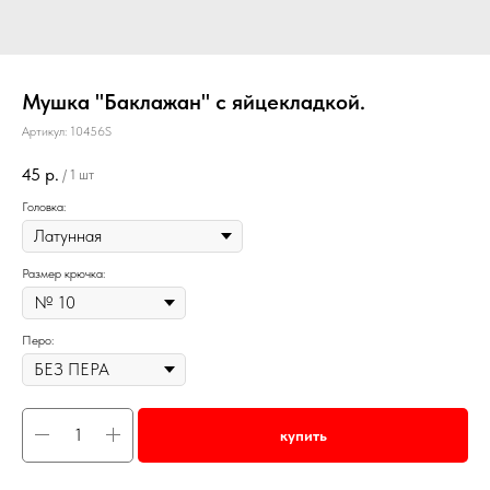
Мушка "Баклажан" с яйцекладкой.
Артикул:
10456S
45
р.
/
1 шт
Головка:
Размер крючка:
Перо:
купить