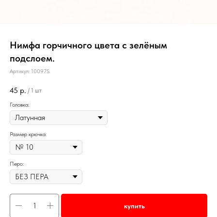
Нимфа горчичного цвета с зелёным
подслоем.
Артикул:
10097S
45
р.
/
1 шт
Головка:
Размер крючка:
Перо:
купить