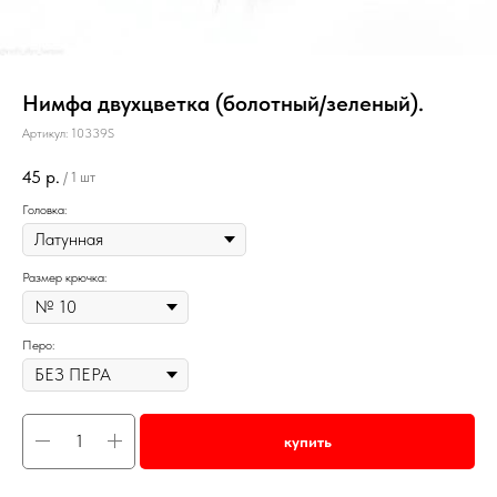
Нимфа двухцветка (болотный/зеленый).
Артикул:
10339S
45
р.
/
1 шт
Головка:
Размер крючка:
Перо:
купить