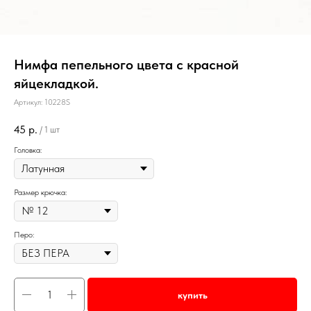
Нимфа пепельного цвета с красной
яйцекладкой.
Артикул:
10228S
45
р.
/
1 шт
Головка:
Размер крючка:
Перо:
купить