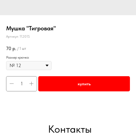
Мушка "Тигровая"
Артикул:
11201S
70
р.
/
1 шт
Размер крючка:
купить
Контакты