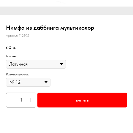
Нимфа из даббинга мультиколор
Артикул:
11219S
60
р.
Головка:
Размер крючка:
купить