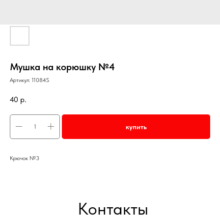
Мушка на корюшку №4
Артикул:
11084S
40
р.
купить
Крючок №3
Контакты