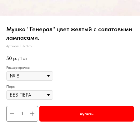
Мушка "Генерал" цвет желтый с салатовыми
лампасами.
Артикул:
10287S
50
р.
/
1 шт
Размер крючка:
Перо:
купить