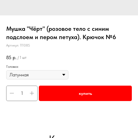
Мушка "Чёрт" (розовое тело с синим
подслоем и пером петуха). Крючок №6
Артикул:
11108S
85
р.
/
1 шт
Головка:
купить