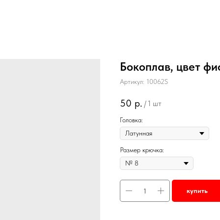
Бокоплав, цвет фи
Артикул:
10062S
50
р.
/
1 шт
Головка:
Размер крючка:
купить