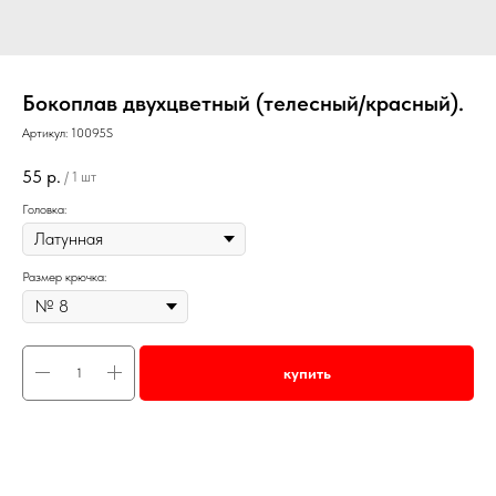
Бокоплав двухцветный (телесный/красный).
Артикул:
10095S
55
р.
/
1 шт
Головка:
Размер крючка:
купить