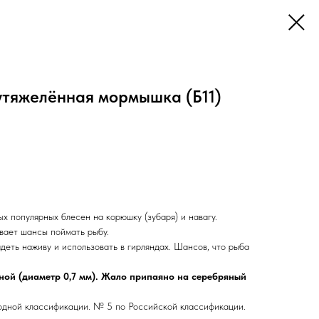
утяжелённая мормышка (Б11)
х популярных блесен на корюшку (зубаря) и навагу.
вает шансы поймать рыбу.
деть наживу и использовать в гирляндах. Шансов, что рыба
ной (диаметр 0,7 мм). Жало припаяно на серебряный
одной классификации. № 5 по Российской классификации.