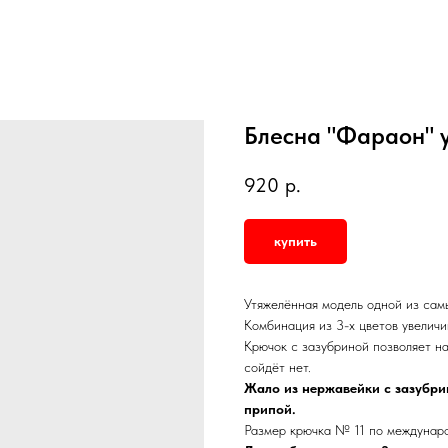
Блесна "Фараон" 
920
р.
купить
Утяжелённая модель одной из самы
Комбинация из 3-х цветов увеличи
Крючок с зазубриной позволяет на
сойдёт нет.
Жало из нержавейки с зазубри
припой.
Размер крючка № 11 по междунар